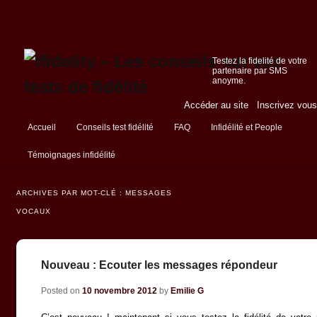
Testez la fidelité de votre
partenaire par SMS
anoyme.
Accéder au site
-
Inscrivez vous
Menu principal
Accueil
Conseils test fidélité
FAQ
Infidélité et People
Aller au contenu principal
Aller au contenu secondaire
Témoignages infidélité
ARCHIVES PAR MOT-CLÉ :
MESSAGES
VOCAUX
Nouveau : Ecouter les messages répondeur
Posted on
10 novembre 2012
by
Emilie G