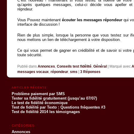
C’est nouveau ! maintenant si vous testez la fidélité de votre pa
qu’après quelques messages, celui-ci décide vous apeller e
répndeur.
Vous Pouvez maintenant
écouter les messages répondeur
qui vo
interface de discussion !
Rien de plus simple, lorsque la personne que vous testez sur ifi
nous mettons un lien de téléchargement à votre disposition.
Ce qui vous permet de gagner en crédibilité et de savoir si votre
toute sécurité.
Publié dans
Annonces
,
Conseils test fidélité
,
Général
|
Marqué avec
A
messages vocaux
,
répondeur
,
sms
|
3
Réponses
ARTICLES RÉCENTS
Problème paiement par SMS
Tester sa fidélité gratuitement (jusqu’au 07/07)
Le test de fidélité économique
Test de fidélité par Texto : Questions fréquentes #3
Test de fidélité 2014 les témoignages
CATÉGORIES
Annonces