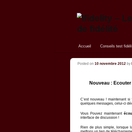
Menu principal
Aller au contenu principal
Aller au contenu secondaire
Accueil
Conseils test fidéli
Posted on
10 novembre 2012
by
Nouveau : Ecouter
C’est nouveau ! maintenant si vo
quelques messages, celui-ci déc
Vous Pouvez maintenant
écou
interface de discussion !
Rien de plus simple, lorsque l
mettons un lien de téléchargemen