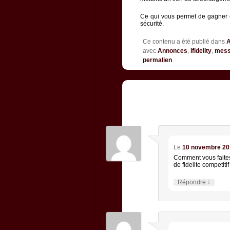
Ce qui vous permet de gagner en
sécurité.
Ce contenu a été publié dans
avec
Annonces
,
ifidelity
,
mess
permalien
.
3 RÉFLEXIONS AU SU
RÉPONDEUR
»
Le
10 novembre 201
Comment vous faites 
de fidelite competitif
↓
Répondre