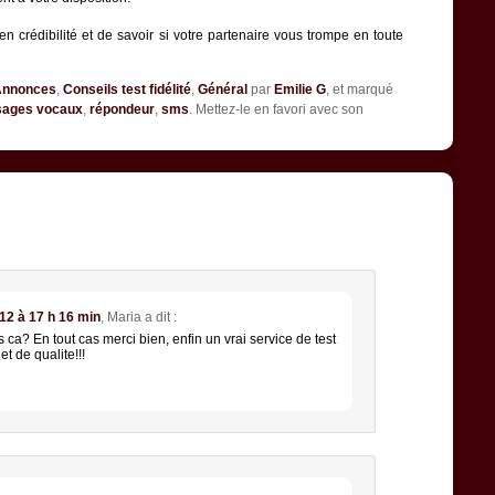
 crédibilité et de savoir si votre partenaire vous trompe en toute
Annonces
,
Conseils test fidélité
,
Général
par
Emilie G
, et marqué
ages vocaux
,
répondeur
,
sms
. Mettez-le en favori avec son
JET DE «
NOUVEAU : ECOUTER LES MESSAGES
2 à 17 h 16 min
,
Maria
a dit :
ca? En tout cas merci bien, enfin un vrai service de test
 et de qualite!!!