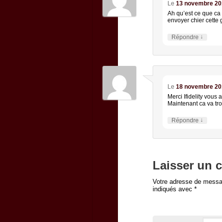
Le
13 novembre 201
Ah qu’est ce que ca 
envoyer chier cette
↓
Répondre
Le
18 novembre 201
Merci Ifidelity vous
Maintenant ca va tro
↓
Répondre
Laisser un 
Votre adresse de messag
indiqués avec
*