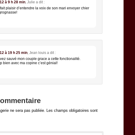
2 à 9 h 28 min
,
Julie
a dit :
fait plaisir d’entendre la voix de son mari envoyer chier
 grognasse!
2 à 19 h 25 min
,
Jean louis
a dit :
 avez sauvé mon couple grace a cette fonctionalité.
p bien avec ma copine c’est génial!
commentaire
erie ne sera pas publiée.
Les champs obligatoires sont