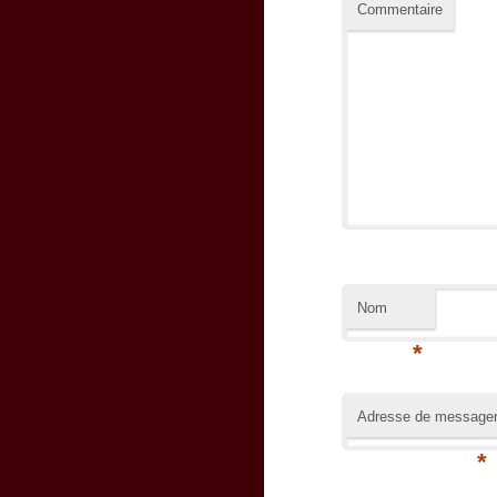
Commentaire
Nom
*
Adresse de messager
*