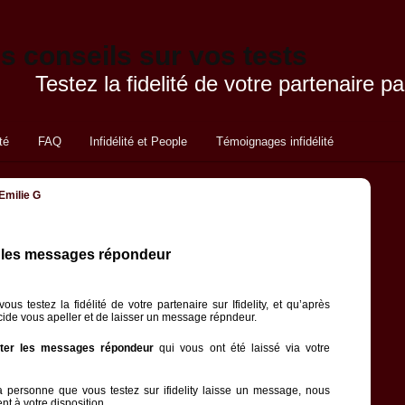
Testez la fidelité de votre partenaire
té
FAQ
Infidélité et People
Témoignages infidélité
Navigation des articles
←
Précédent
Suivant
→
Emilie G
 les messages répondeur
us testez la fidélité de votre partenaire sur Ifidelity, et qu’après
ide vous apeller et de laisser un message répndeur.
ter les messages répondeur
qui vous ont été laissé via votre
a personne que vous testez sur ifidelity laisse un message, nous
t à votre disposition.