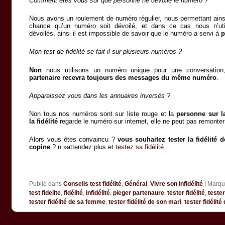
Comment êtes vous sur que personne ne dévoile le numéro ?
Nous avons un roulement de numéro régulier, nous permettant ains
chance qu’un numéro soit dévoilé, et dans ce cas nous n’uti
dévoilés, ainsi il est impossible de savoir que le numéro a servi à
p
Mon test de fidélité se fait il sur plusieurs numéros ?
Non
nous utilisons un numéro unique pour une conversation,
partenaire recevra toujours des messages du même numéro
.
Apparaissez vous dans les annuaires inversés ?
Non tous nos numéros sont sur liste rouge et la
personne sur la
la fidélité
regarde le numéro sur internet, elle ne peut pas remonter
Alors vous êtes convaincu ?
vous souhaitez tester la fidélité 
copine
? n »attendez plus et
testez sa fidélité
Publié dans
Conseils test fidélité
,
Général
,
Vivre son infidélité
|
Marqu
test fidelite
,
fidélité
,
infidélité
,
pieger partenaure
,
tester fidélité
,
tester
tester fidélité de sa femme
,
tester fidélité de son mari
,
tester fidélit