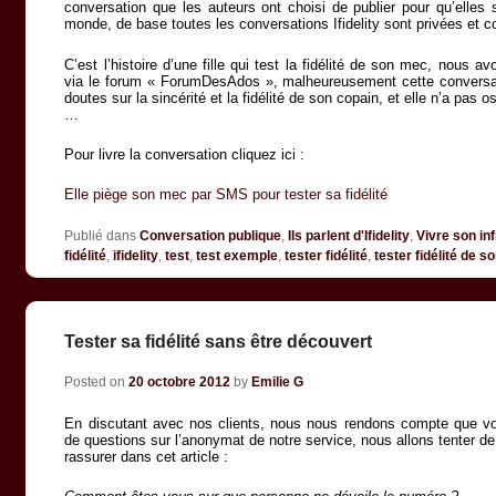
conversation que les auteurs ont choisi de publier pour qu’elles s
monde, de base toutes les conversations Ifidelity sont privées et
C’est l’histoire d’une fille qui test la fidélité de son mec, nous av
via le forum « ForumDesAdos », malheureusement cette conversati
doutes sur la sincérité et la fidélité de son copain, et elle n’a pas o
…
Pour livre la conversation cliquez ici :
Elle piège son mec par SMS pour tester sa fidélité
Publié dans
Conversation publique
,
Ils parlent d'Ifidelity
,
Vivre son inf
fidélité
,
ifidelity
,
test
,
test exemple
,
tester fidélité
,
tester fidélité de 
Tester sa fidélité sans être découvert
Posted on
20 octobre 2012
by
Emilie G
En discutant avec nos clients, nous nous rendons compte que 
de questions sur l’anonymat de notre service, nous allons tenter d
rassurer dans cet article :