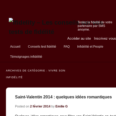
Testez la fidelité de votre
partenaire par SMS
anoyme.
Accéder au site
-
Inscrivez vous
Menu principal
Accueil
Conseils test fidélité
FAQ
Infidélité et People
Aller au contenu principal
Aller au contenu secondaire
Témoignages infidélité
ARCHIVES DE CATÉGORIE :
VIVRE SON
INFIDÉLITÉ
Saint-Valentin 2014 : quelques idées romantiques
Posted on
2 février 2014
by
Emilie G