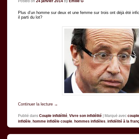
Posted on
24 janvier 2014
by
Emilie G
Plus d’un homme sur deux et une femme sur trois ont déjà été infidè
il parti du lot?
Continuer la lecture
→
Publié dans
Couple infidélité
,
Vivre son infidélité
|
Marqué avec
couple 
infidèle
,
homme infidèle couple
,
hommes infidèles
,
infidélité à la fra