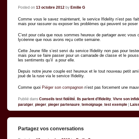
Posted on
13 octobre 2012
by
Emilie G
Comme vous le savez maintenant, le service Ifidelity n’est pas fait
mais pour rassurer ou exposer les problèmes qui peuvent se poser a
C’est pour cela que nous sommes heureux de partager avec vous 
lycéenne que nous avons reçu cette semaine.
Cette Jeune fille s’est servi du service Ifidelity non pas pour teste
mais pour se faire passer pour un camarade de classe et le pousser
les sentiments qu’il a pour elle.
Depuis notre jeune couple est heureux et le tout nouveau petit ami 
joué de la ruse via le service Ifidelity.
Comme quoi
Piéger son compagnon
n’est pas forcement une mau
Publié dans
Conseils test fidélité
,
Ils parlent d'Ifidelity
,
Vivre son infid
paratger
,
pieger
,
pieger partenaure
,
temoignage
,
test exemple
|
Lais
Partagez vos conversations