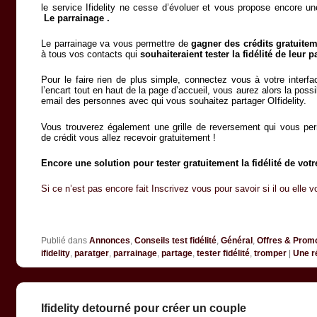
le service Ifidelity ne cesse d’évoluer et vous propose encore une
Le parrainage .
Le parrainage va vous permettre de
gagner des crédits gratuite
à tous vos contacts qui
souhaiteraient tester la fidélité de leur p
Pour le faire rien de plus simple, connectez vous à votre interface
l’encart tout en haut de la page d’accueil, vous aurez alors la possi
email des personnes avec qui vous souhaitez partager OIfidelity.
Vous trouverez également une grille de reversement qui vous pe
de crédit vous allez recevoir gratuitement !
Encore une solution pour tester gratuitement la fidélité de vo
Si ce n’est pas encore fait Inscrivez vous pour savoir si il ou elle
Publié dans
Annonces
,
Conseils test fidélité
,
Général
,
Offres & Promos
ifidelity
,
paratger
,
parrainage
,
partage
,
tester fidélité
,
tromper
|
Une
r
Ifidelity detourné pour créer un couple