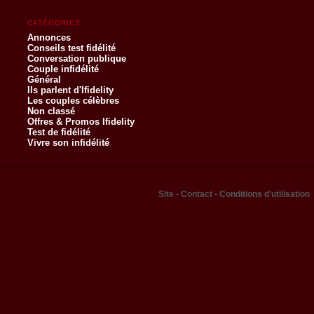
CATÉGORIES
Annonces
Conseils test fidélité
Conversation publique
Couple infidélité
Général
Ils parlent d'Ifidelity
Les couples célèbres
Non classé
Offres & Promos Ifidelity
Test de fidélité
Vivre son infidélité
Site
-
Contact
-
Conditions d'utilisation