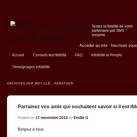
Testez la fidelité de votre
partenaire par SMS
anoyme.
Accéder au site
-
Inscrivez vous
Menu principal
Accueil
Conseils test fidélité
FAQ
Infidélité et People
Aller au contenu principal
Aller au contenu secondaire
Témoignages infidélité
ARCHIVES PAR MOT-CLÉ :
PARATGER
Parrainez vos amis qui souhaitent savoir si il est ifd
Posted on
17 novembre 2012
by
Emilie G
Bonjour à tous,