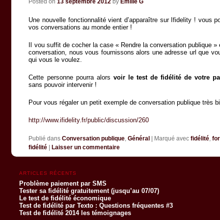
Posted on
13 septembre 2012
by
Emilie G
Une nouvelle fonctionnalité vient d’apparaître sur Ifidelity ! vous
vos conversations au monde entier !
Il vou suffit de cocher la case « Rendre la conversation publique »
conversation, nous vous fournissons alors une adresse url que 
qui vous le voulez.
Cette personne pourra alors
voir le test de fidélité de votre p
sans pouvoir intervenir !
Pour vous régaler un petit exemple de conversation publique très 
http://www.ifidelity.fr/public/discussion/260
Publié dans
Conversation publique
,
Général
|
Marqué avec
fidélité
,
fo
fidélité
|
Laisser un commentaire
ARTICLES RÉCENTS
Problème paiement par SMS
Tester sa fidélité gratuitement (jusqu’au 07/07)
Le test de fidélité économique
Test de fidélité par Texto : Questions fréquentes #3
Test de fidélité 2014 les témoignages