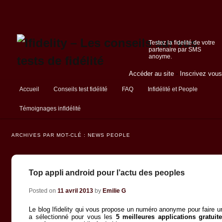
Testez la fidelité de votre
partenaire par SMS
anoyme.
Accéder au site
-
Inscrivez vous
Menu principal
Accueil
Conseils test fidélité
FAQ
Infidélité et People
Aller au contenu principal
Aller au contenu secondaire
Témoignages infidélité
ARCHIVES PAR MOT-CLÉ :
NEWS PEOPLE
Top appli android pour l’actu des peoples
Posted on
11 avril 2013
by
Emilie G
Le blog Ifidelity qui vous propose un numéro anonyme pour faire un 
a sélectionné pour vous les
5 meilleures applications gratuit