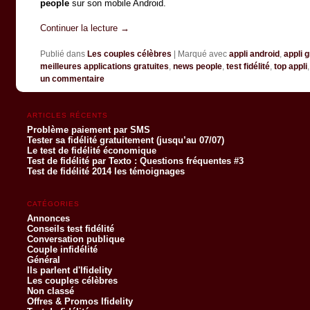
people
sur son mobile Android.
Continuer la lecture
→
Publié dans
Les couples célèbres
|
Marqué avec
appli android
,
appli 
meilleures applications gratuites
,
news people
,
test fidélité
,
top appli
un commentaire
ARTICLES RÉCENTS
Problème paiement par SMS
Tester sa fidélité gratuitement (jusqu’au 07/07)
Le test de fidélité économique
Test de fidélité par Texto : Questions fréquentes #3
Test de fidélité 2014 les témoignages
CATÉGORIES
Annonces
Conseils test fidélité
Conversation publique
Couple infidélité
Général
Ils parlent d'Ifidelity
Les couples célèbres
Non classé
Offres & Promos Ifidelity