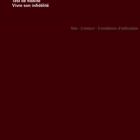
Test de fidélité
Vivre son infidélité
Site
-
Contact
-
Conditions d'utilisation